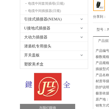
电缆中间套筒插母(日规)
电缆中间插接器(日规)
分享到：
引挂式插接器(NEMA)
U接地式插接器
型号：
J
大动力插接器
产品描
潜盾机专用接头
产品编号：
开关盖板
极数规格：
产品规格：
塑胶美术盒
插拔型式
产品名
材质等级
防护说
极形依据：
原产地
销售方
与我们联络