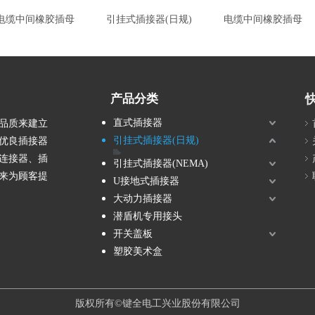
电缆中间橡胶插母
引挂式插接器(日规)
电缆中间橡胶插母
产品分类
直式插接器
品质来建立
引挂式插接器(日规)
优良插接器
电木插头(日规)
橡胶插头(日规)
露出型明插座(日规)
埋入型暗插座(日规)
橡胶电缆中间插接器(日规)
电缆中间橡胶插母(日规)
连接器、插
电缆中间套筒插母(日规)
电缆中间插接器(日规)
引挂式插接器(NEMA)
来为顾客提
U接地式插接器
大动力插接器
潜盾机专用接头
开关盖板
塑胶美术盒
版权所有©键全电工兴业股份有限公司