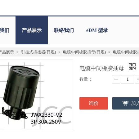
我们
产品展示
联络我们
eDM 型录
产品展示
»
引挂式插接器(日规)
»
电缆中间橡胶插母(日规)
»
电缆中间橡胶
电缆中间橡胶插母
数量：
询价
加