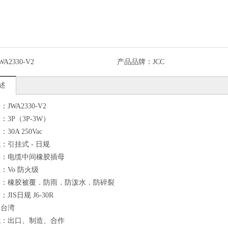
WA2330-V2
产品品牌：
JCC
述
JWA2330-V2
3P（3P-3W）
30A 250Vac
：引挂式 - 日规
称：电缆中间橡胶插母
：Vo 防火级
明：橡胶被覆．防雨．防泼水．防碎裂
JIS日规 J6-30R
：台湾
式：出口、制造、合作