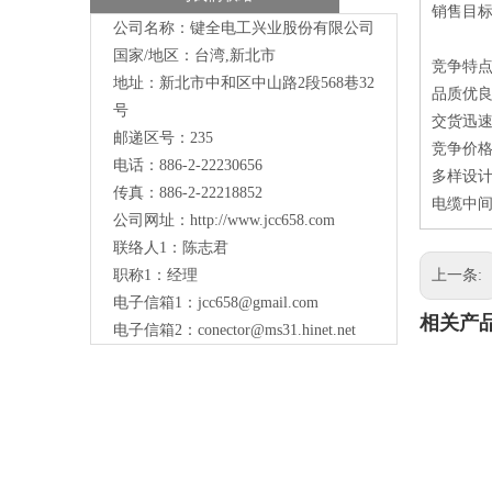
销售目
公司名称：键全电工兴业股份有限公司
国家/地区：台湾,新北市
竞争特
地址：新北市中和区中山路2段568巷32
品质优
号
交货迅
邮递区号：235
竞争价
电话：886-2-22230656
多样设
传真：886-2-22218852
电缆中间
公司网址：
http://www.jcc658.com
联络人1：陈志君
职称1：
经理
上一条:
电子信箱1：
jcc658@gmail.com
相关产
电子信箱2：
conector@ms31.hinet.net