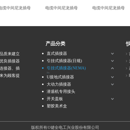
电缆中间尼龙插母
电缆中间尼龙插母
电缆中间尼龙插母
产品分类
直式插接器
品质来建立
引挂式插接器(日规)
优良插接器
引挂式插接器(NEMA)
连接器、插
尼龙插头
橡胶插头(美规)
埋入型暗插座(美规)
电缆中间橡胶插母(美规)
电缆中间套筒插母(美规)
电缆中间尼龙插母
来为顾客提
U接地式插接器
大动力插接器
潜盾机专用接头
开关盖板
塑胶美术盒
top
版权所有©键全电工兴业股份有限公司