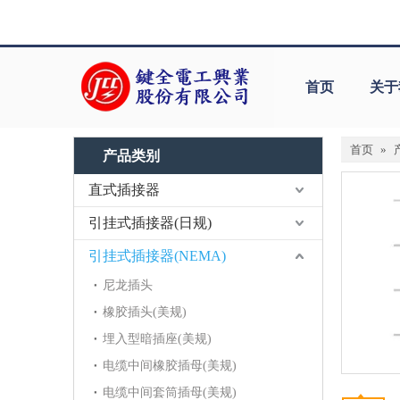
首页
关于
首页
»
产品类别
直式插接器
引挂式插接器(日规)
引挂式插接器(NEMA)
尼龙插头
橡胶插头(美规)
埋入型暗插座(美规)
电缆中间橡胶插母(美规)
电缆中间套筒插母(美规)