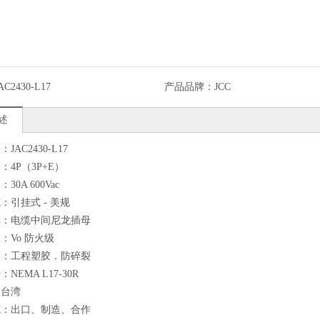
AC2430-L17
产品品牌：
JCC
述
JAC2430-L17
：4P（3P+E）
30A 600Vac
：引挂式 - 美规
称：电缆中间尼龙插母
：Vo 防火级
明：工程塑胶．防碎裂
NEMA L17-30R
：台湾
式：出口、制造、合作