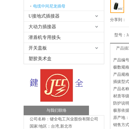
电缆中间尼龙插母
U接地式插接器
分享到：
大动力插接器
型号：
J
潜盾机专用接头
开关盖板
产品描
塑胶美术盒
产品编号：
极数规格
产品规格：
插拔型式
产品名
材质等级
防护说
与我们联络
极形依据：
原产地
公司名称：键全电工兴业股份有限公司
销售方
国家/地区：台湾,新北市