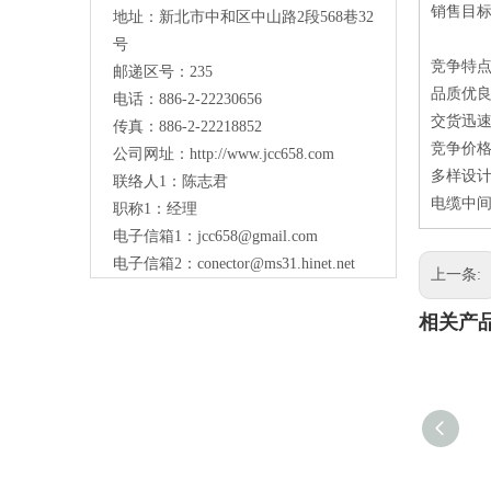
销售目
地址：新北市中和区中山路2段568巷32
号
竞争特
邮递区号：235
品质优
电话：886-2-22230656
交货迅
传真：886-2-22218852
竞争价
公司网址：
http://www.jcc658.com
多样设
联络人1：陈志君
电缆中间
职称1：
经理
电子信箱1：
jcc658@gmail.com
电子信箱2：
conector@ms31.hinet.net
上一条:
相关产