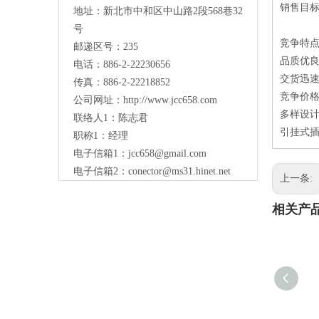
销售目
地址：新北市中和区中山路2段568巷32
号
竞争特
邮递区号：235
品质优
电话：886-2-22230656
交货迅
传真：886-2-22218852
竞争价
公司网址：
http://www.jcc658.com
多样设计
联络人1：陈志君
引挂式插
职称1：
经理
电子信箱1：
jcc658@gmail.com
电子信箱2：
conector@ms31.hinet.net
上一条:
相关产