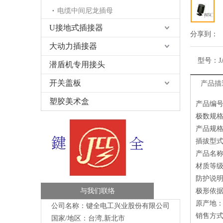
电缆中间尼龙插母
U接地式插接器
分享到：
大动力插接器
型号：
J
潜盾机专用接头
开关盖板
产品描
塑胶美术盒
产品编号：
极数规格
产品规格：
插拔型式
产品名
材质等级
防护说
与我们联络
极形依据：
原产地
公司名称：键全电工兴业股份有限公司
销售方
国家/地区：台湾,新北市