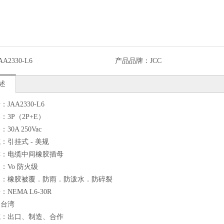
AA2330-L6
产品品牌：
JCC
述
JAA2330-L6
：3P（2P+E）
30A 250Vac
：引挂式 - 美规
称：电缆中间橡胶插母
：Vo 防火级
明：橡胶被覆．防雨．防泼水．防碎裂
NEMA L6-30R
：台湾
式：出口、制造、合作