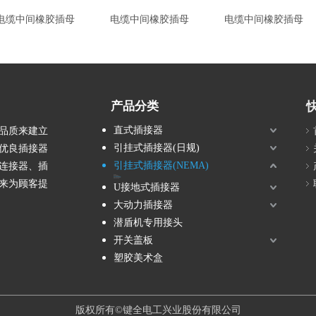
电缆中间橡胶插母
电缆中间橡胶插母
电缆中间橡胶插母
产品分类
直式插接器
品质来建立
引挂式插接器(日规)
优良插接器
引挂式插接器(NEMA)
连接器、插
尼龙插头
橡胶插头(美规)
埋入型暗插座(美规)
电缆中间橡胶插母(美规)
电缆中间套筒插母(美规)
电缆中间尼龙插母
来为顾客提
U接地式插接器
大动力插接器
潜盾机专用接头
开关盖板
塑胶美术盒
版权所有©键全电工兴业股份有限公司