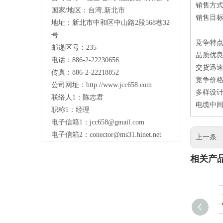
销售方
国家/地区：台湾,新北市
销售目
地址：新北市中和区中山路2段568巷32
号
竞争特
邮递区号：235
品质优
电话：886-2-22230656
交货迅
传真：886-2-22218852
竞争价
公司网址：
http://www.jcc658.com
多样设
联络人1：陈志君
电缆中间
职称1：
经理
电子信箱1：
jcc658@gmail.com
电子信箱2：
conector@ms31.hinet.net
上一条:
相关产