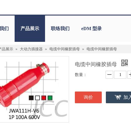
我们
产品展示
联络我们
eDM 型录
产品展示
»
大动力插接器
»
电缆中间橡胶插母
»
电缆中间橡胶插母
电缆中间橡胶插母
数量：
询价
加