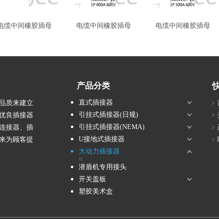
电缆中间橡胶插母
电缆中间橡胶插母
电缆中间橡胶插母
产品分类
直式插接器
品质来建立
引挂式插接器(日规)
优良插接器
引挂式插接器(NEMA)
连接器、插
U接地式插接器
来为顾客提
大动力插接器
电缆橡胶插头
电缆橡胶中间插接器
机坪防爆插头插座
电缆中间橡胶插母
大动力盘用暗插座
大动力逆蕊暗插座
大动力逆蕊露出明插座
潜盾机专用接头
开关盖板
塑胶美术盒