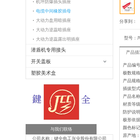
机坪防爆插头插座
电缆中间橡胶插母
大动力盘用暗插座
分享到：
大动力逆蕊暗插座
型号：
J
大动力逆蕊露出明插座
潜盾机专用接头
产品描
开关盖板
产品编号：
塑胶美术盒
极数规格
产品规格：1
插拔型式
产品名
材质等级
防护说明
极形依据
颜色标
与我们联络
原产地
公司名称：键全电工兴业股份有限公司