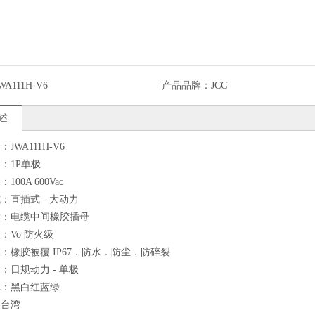
WA111H-V6
产品品牌：
JCC
述
JWA111H-V6
：1P单极
00A 600Vac
：直插式 - 大动力
称：电缆中间橡胶插母
：Vo 防火级
：橡胶被覆 IP67．防水．防尘．防碎裂
：日规动力 - 单极
记：黑白红蓝绿
：台湾